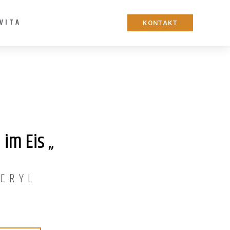
VITA
KONTAKT
 im Eis „
CRYL